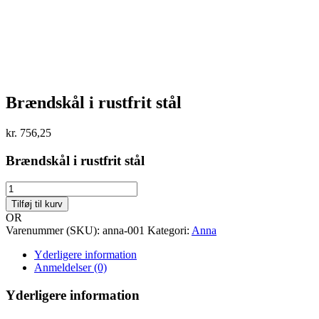
Brændskål i rustfrit stål
kr.
756,25
Brændskål i rustfrit stål
Brændskål
i
Tilføj til kurv
rustfrit
OR
stål
Varenummer (SKU):
anna-001
Kategori:
Anna
antal
Yderligere information
Anmeldelser (0)
Yderligere information