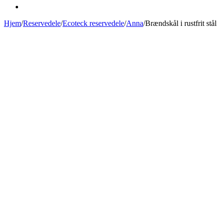
Hjem
/
Reservedele
/
Ecoteck reservedele
/
Anna
/
Brændskål i rustfrit stål