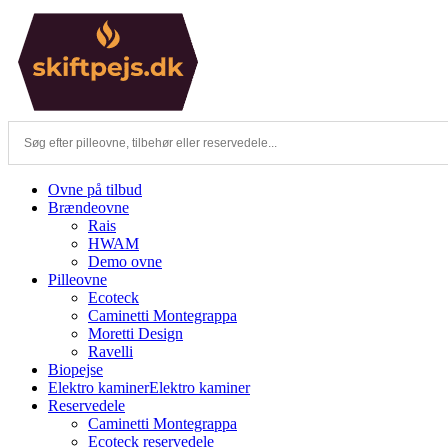
Skip
to
content
Ovne på tilbud
Brændeovne
Rais
HWAM
Demo ovne
Pilleovne
Ecoteck
Caminetti Montegrappa
Moretti Design
Ravelli
Biopejse
Elektro kaminer
Elektro kaminer
Reservedele
Caminetti Montegrappa
Ecoteck reservedele