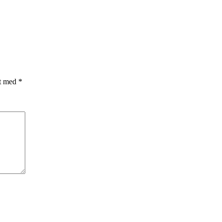
et med
*