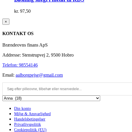
kr.
97,50
Close
×
product
quick
KONTAKT OS
view
Brændeovns finans ApS
Addresse: Stenstrupvej 2, 9500 Hobro
Telefon: 98554146
Email:
aalborgpejse@gmail.com
Din konto
Miljø & Ansvarlighed
Handelsbetingelser
Privatlivspolitik
Cookiepolitik (EU)