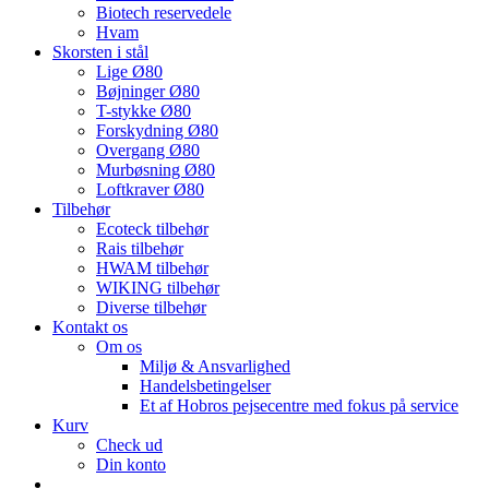
Biotech reservedele
Hvam
Skorsten i stål
Lige Ø80
Bøjninger Ø80
T-stykke Ø80
Forskydning Ø80
Overgang Ø80
Murbøsning Ø80
Loftkraver Ø80
Tilbehør
Ecoteck tilbehør
Rais tilbehør
HWAM tilbehør
WIKING tilbehør
Diverse tilbehør
Kontakt os
Om os
Miljø & Ansvarlighed
Handelsbetingelser
Et af Hobros pejsecentre med fokus på service
Kurv
Check ud
Din konto