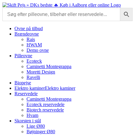
Skip
to
content
Ovne på tilbud
Brændeovne
Rais
HWAM
Demo ovne
Pilleovne
Ecoteck
Caminetti Montegrappa
Moretti Design
Ravelli
Biopejse
Elektro kaminer
Elektro kaminer
Reservedele
Caminetti Montegrappa
Ecoteck reservedele
Biotech reservedele
Hvam
Skorsten i stål
Lige Ø80
Bøjninger Ø80