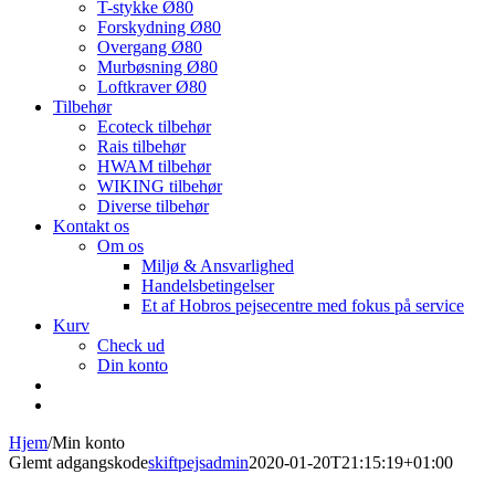
T-stykke Ø80
Forskydning Ø80
Overgang Ø80
Murbøsning Ø80
Loftkraver Ø80
Tilbehør
Ecoteck tilbehør
Rais tilbehør
HWAM tilbehør
WIKING tilbehør
Diverse tilbehør
Kontakt os
Om os
Miljø & Ansvarlighed
Handelsbetingelser
Et af Hobros pejsecentre med fokus på service
Kurv
Check ud
Din konto
Hjem
/
Min konto
Glemt adgangskode
skiftpejsadmin
2020-01-20T21:15:19+01:00