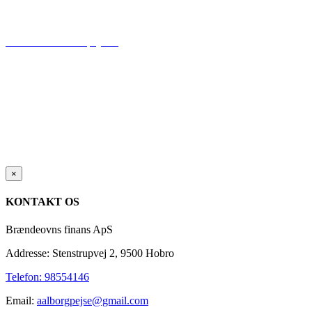
BEDST I TEST
Læs mere om skiftpejs.dk
Close
×
product
quick
KONTAKT OS
view
Brændeovns finans ApS
Addresse: Stenstrupvej 2, 9500 Hobro
Telefon: 98554146
Email:
aalborgpejse@gmail.com