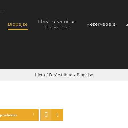
Elektro kaminer
Biopejse
Reservedele
S
Elektro kaminer
Hjem
/
Forårstilbud
/
Biopejse
 produkter