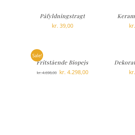
var:
er:
kr. 1.999,00.
kr. 1.899,00.
Påfyldningstragt
Keram
kr.
39,00
kr
Sale!
Fritstående Biopejs
Dekorat
Den
Den
kr.
4.298,00
kr
kr.
4.698,00
oprindelige
aktuelle
pris
pris
var:
er:
kr. 4.698,00.
kr. 4.298,00.