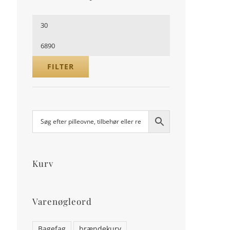
Mindste
pris
Højeste
pris
FILTER
.
Kurv
Varenøgleord
Bagefag
brændekurv