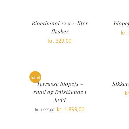
Bioethanol 12 x 1-liter
biope
flasker
kr.
kr.
329,00
Sale!
Terrasse biopejs –
Sikker
rund og fritstående i
kr
hvid
Den
Den
kr.
1.899,00
kr.
1.999,00
oprindelige
aktuelle
pris
pris