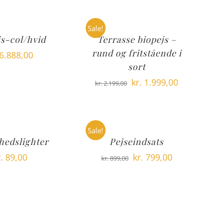
Sale!
js-col/hvid
Terrasse biopejs –
rund og fritstående i
6.888,00
sort
Den
Den
kr.
1.999,00
kr.
2.199,00
oprindelige
aktuelle
pris
pris
var:
er:
Sale!
kr. 2.199,00.
kr. 1.999,00
hedslighter
Pejseindsats
Den
Den
.
89,00
kr.
799,00
kr.
899,00
oprindelige
aktuelle
pris
pris
var:
er:
kr. 899,00.
kr. 799,00.