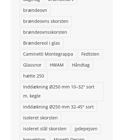
brændeovn
brændeovns skorsten
brændeovnsskorsten
Brændereol i glas
Caminetti Montegrappa
Fedtsten
Glassnor
HWAM
Håndtag
hætte 250
Inddækning Ø250 mm 10–32° sort
m. kegle
Inddækning Ø250 mm 32-45° sort
isoleret skorsten
.
isoleret stål skorsten
jydepejsen
konvektion
Moretti Design