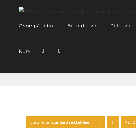
Skip
to
content
Ovne på tilbud
Brændeovne
Pilleovne
Kurv
Sortér efter
Standard rækkefølge
Vis
12