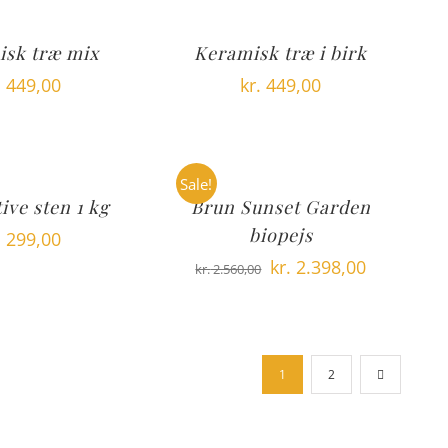
isk træ mix
Keramisk træ i birk
.
449,00
kr.
449,00
Sale!
ive sten 1 kg
Brun Sunset Garden
biopejs
.
299,00
Den
Den
kr.
2.398,00
kr.
2.560,00
oprindelige
aktuelle
pris
pris
var:
er:
1
2
kr. 2.560,00.
kr. 2.398,00