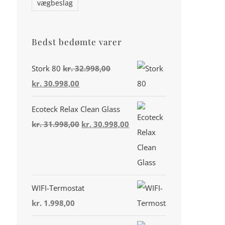
vægbeslag
Bedst bedømte varer
Stork 80
kr.
32.998,00
Den
Den
kr.
30.998,00
oprindelige
aktuelle
Din konto
Ecoteck Relax Clean Glass
pris
pris
Den
Den
kr.
31.998,00
kr.
30.998,00
var:
er:
Miljø & Ansvarlighed
oprindelige
aktuelle
kr. 32.998,00.
kr. 30.998,00.
pris
pris
Handelsbetingelser
var:
er:
Privatlivspolitik
kr. 31.998,00.
kr. 30.998,00.
WIFI-Termostat
Cookiepolitik (EU)
kr.
1.998,00